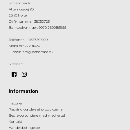
lachamba.dk
Attemosevej 93
2840 Holte
CVR-nummer
:
38050729
Bankoplysninger
:
9070 2600181966
Telefonnr.
:
+4527291020
Mobil nr.
:
27291020
E-mail
:
info@lachamba.dk
Sitemap
Information
Historien
Pasning og pleje af produkterne
Bedre og sundere mad med lertøj
Kontakt
Handelsbetingelser