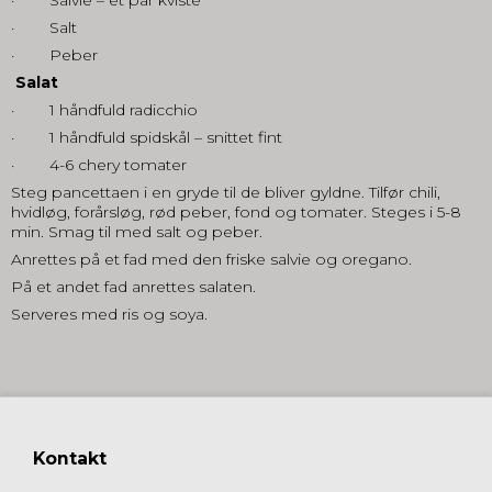
· Salt
· Peber
Salat
· 1 håndfuld radicchio
· 1 håndfuld spidskål – snittet fint
· 4-6 chery tomater
Steg pancettaen i en gryde til de bliver gyldne. Tilfør chili,
hvidløg, forårsløg, rød peber, fond og tomater. Steges i 5-8
min. Smag til med salt og peber.
Anrettes på et fad med den friske salvie og oregano.
På et andet fad anrettes salaten.
Serveres med ris og soya.
Kontakt