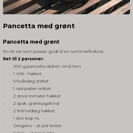
Pancetta med grønt
Pancetta med grønt
En let ret som passer godt til en sommerfrokost.
Ret til 2 personer:
· 200 g pancetta skåret i små tern
· 1 chili - hakket
· 5 forårsløg snittet
· 1 rød peber snittet
· 2 store tomater hakket
· 2 spsk. grøntsagsfond
· 2 fed hvidløg hakket
· 1 stor kop ris
· Oregano – et par kviste
· Salvie – et par kviste